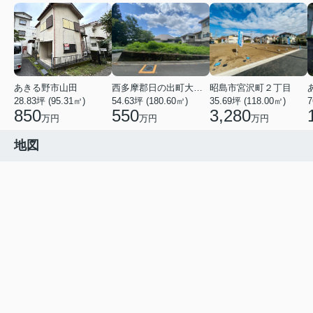
あきる野市山田
西多摩郡日の出町大字平井
昭島市宮沢町２丁目
28.83坪 (95.31㎡)
54.63坪 (180.60㎡)
35.69坪 (118.00㎡)
7
850
550
3,280
万円
万円
万円
地図