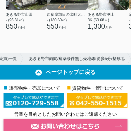
あきる野市山田
西多摩郡日の出町大字平井
あきる野市渕上
- (95.31㎡)
- (180.60㎡)
3K (63.68㎡)
-
850
550
1,300
万円
万円
万円
売買)一覧
あきる野市雨間/建築条件無し売地/駅徒歩5分/整形地
ページトップに戻る
■
■
販売物件・売却について
賃貸物件・管理について
営業を目的としたお問い合わせはご遠慮ください