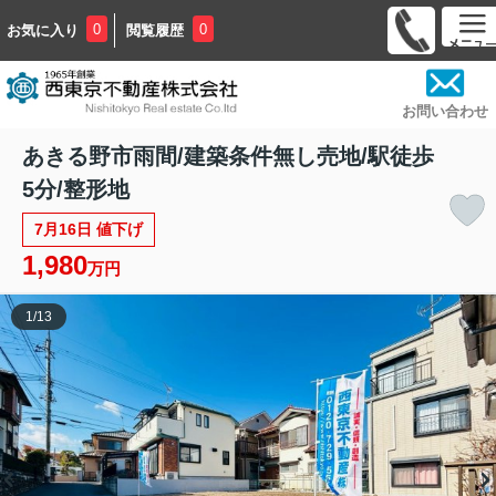
0
0
お気に入り
閲覧履歴
お問い合わせ
あきる野市雨間/建築条件無し売地/駅徒歩
5分/整形地
7月16日 値下げ
1,980
万円
1
/
13