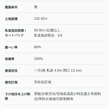
無
建築条件
131.83㎡
土地面積
93.00㎡/記載なし
私道負担面積 /
セットバック
私道負担割合 : 1/4
60%
建ぺい率
150%
容積率
一方(南 私道 4.0m 間口 13.1m)
接道状況
市街化区域
都市計画
景観法/航空法/宅地造成及び特定盛土等規制
その他法令上の制
限
法/準防火地域/日影制限有