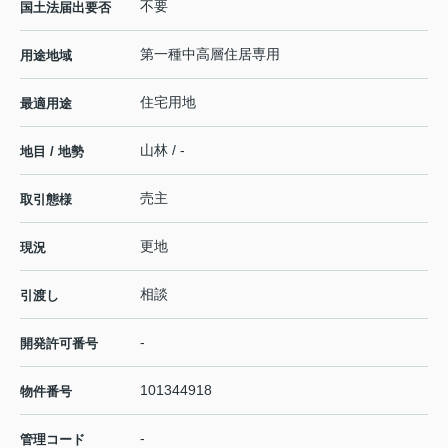
不要
国土法届出要否
第一種中高層住居専用
用途地域
住宅用地
最適用途
山林 / -
地目 / 地勢
売主
取引態様
更地
現況
相談
引渡し
-
開発許可番号
101344918
物件番号
-
管理コード