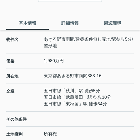
基本情報
詳細情報
周辺環境
あきる野市雨間/建築条件無し売地/駅徒歩5分/
物件名
整形地
1,980万円
価格
東京都
あきる野市
雨間
383-16
所在地
五日市線
「
秋川
」駅 徒歩5分
交通
五日市線
「
武蔵引田
」駅 徒歩30分
五日市線
「
東秋留
」駅 徒歩34分
その他条件
所有権
土地権利