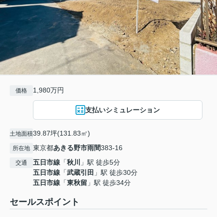
1,980万円
価格
支払いシミュレーション
39.87坪(131.83㎡)
土地面積
東京都
あきる野市
雨間
383-16
所在地
五日市線
「
秋川
」駅 徒歩5分
交通
五日市線
「
武蔵引田
」駅 徒歩30分
五日市線
「
東秋留
」駅 徒歩34分
セールスポイント