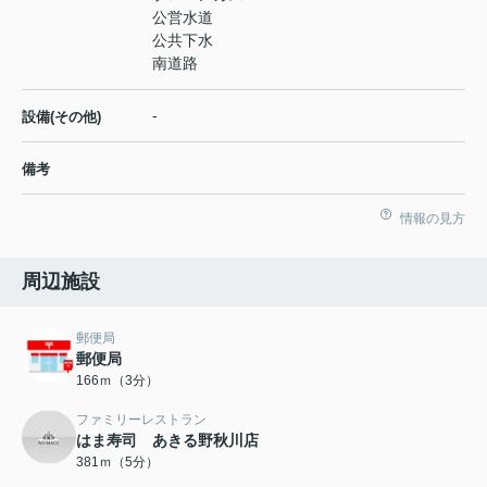
公営水道
公共下水
南道路
-
設備(その他)
備考
情報の見方
周辺施設
郵便局
郵便局
166ｍ（3分）
ファミリーレストラン
はま寿司 あきる野秋川店
381ｍ（5分）