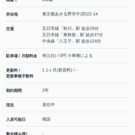
東京都
あきる野市
牛沼
522-14
所在地
五日市線
「
秋川
」駅 徒歩29分
交通
五日市線
「
東秋留
」駅 徒歩37分
中央線
「
八王子
」駅 徒歩124分
有(1台) / 0円 ※車種による
駐車場 / 月額料金
1.1ヶ月(新賃料) / -
更新料 /
更新事務手数料
2年
契約期間
居住中
現況
相談
入居可能日
-
敷金積み増し