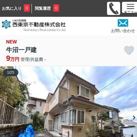
0
0
お気に入り
閲覧履歴
お問い合わせ
NEW
牛沼一戸建
9
万円
管理/共益費 -
1
/
25