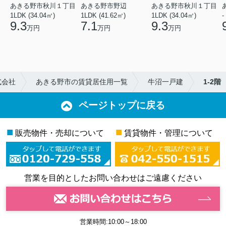
あきる野市秋川１丁目
あきる野市野辺
あきる野市秋川１丁目
1LDK (34.04㎡)
1LDK (41.62㎡)
1LDK (34.04㎡)
-
9.3
7.1
9.3
万円
万円
万円
式会社
あきる野市の賃貸居住用一覧
牛沼一戸建
1-2階
ページトップに戻る
■
■
販売物件・売却について
賃貸物件・管理について
営業を目的としたお問い合わせはご遠慮ください
営業時間:10:00～18:00