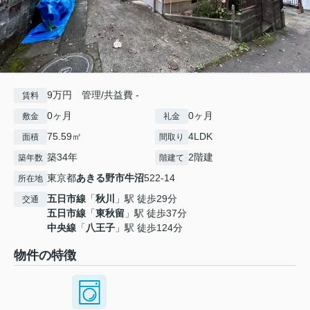
9万円 管理/共益費 -
賃料
0ヶ月
0ヶ月
敷金
礼金
75.59㎡
4LDK
面積
間取り
築34年
2階建
築年数
階建て
東京都
あきる野市
牛沼
522-14
所在地
五日市線
「
秋川
」駅 徒歩29分
交通
五日市線
「
東秋留
」駅 徒歩37分
中央線
「
八王子
」駅 徒歩124分
物件の特徴