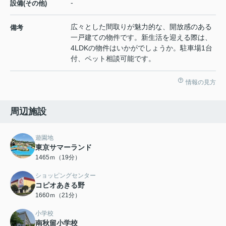
-
設備(その他)
広々とした間取りが魅力的な、開放感のある
備考
一戸建ての物件です。新生活を迎える際は、
4LDKの物件はいかがでしょうか。駐車場1台
付、ペット相談可能です。
情報の見方
周辺施設
遊園地
東京サマーランド
1465ｍ（19分）
ショッピングセンター
コピオあきる野
1660ｍ（21分）
小学校
南秋留小学校