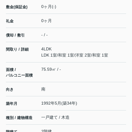
0ヶ月(-)
敷金(保証金)
0ヶ月
礼金
- / -
償却 / 敷引
4LDK
間取り / 詳細
LDK 1室
/
和室 1室
/
洋室 2室
/
和室 1室
75.59㎡ / -
面積 /
バルコニー面積
南
向き
1992年5月(築34年)
築年月
一戸建て / 木造
種別 / 建物構造
2階建
階建て