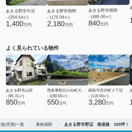
あきる野市雨間
あきる野市牛沼
あきる野市雨間
-
- (485.00㎡)
- (254.54㎡)
- (175.09㎡)
840
1,400
2,180
万円
万円
万円
よく見られている物件
あきる野市山田
西多摩郡日の出町大字平井
昭島市宮沢町２丁目
- (95.31㎡)
- (180.60㎡)
- (118.00㎡)
-
850
550
3,280
万円
万円
万円
地(売買)一覧
東秋留駅
あきる野市野辺 南道路 100坪！