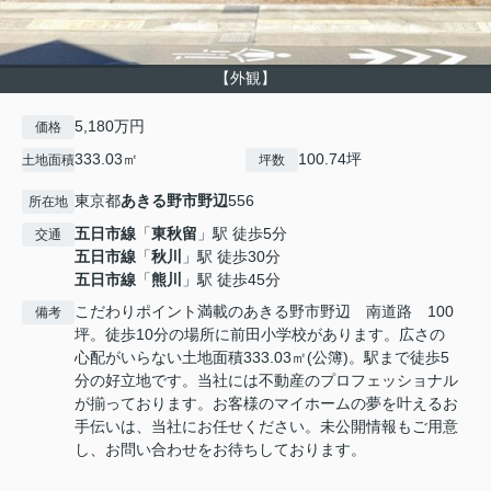
【外観】
5,180万円
価格
333.03㎡
100.74坪
土地面積
坪数
東京都
あきる野市
野辺
556
所在地
五日市線
「
東秋留
」駅 徒歩5分
交通
五日市線
「
秋川
」駅 徒歩30分
五日市線
「
熊川
」駅 徒歩45分
こだわりポイント満載のあきる野市野辺 南道路 100
備考
坪。徒歩10分の場所に前田小学校があります。広さの
心配がいらない土地面積333.03㎡(公簿)。駅まで徒歩5
分の好立地です。当社には不動産のプロフェッショナル
が揃っております。お客様のマイホームの夢を叶えるお
手伝いは、当社にお任せください。未公開情報もご用意
し、お問い合わせをお待ちしております。